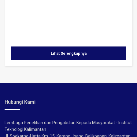
Lihat Selengkapnya
Hubungi Kami
Lembaga Penelitian dan Pengabdian Kepada Masyarakat - Institut
Teknologi Kalimantan
Jl. Soekarno-Hatta Km. 15, Karang Joang, Balikpapan, Kalimantan