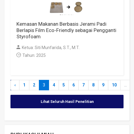
Kemasan Makanan Berbasis Jerami Padi
Berlapis Film Eco-Friendly sebagai Pengganti
Styrofoam
Ketua: Siti Munfarida, S.T., M.T.
Tahun: 2025
‹
1
2
3
4
5
6
7
8
9
10
...
Lihat Seluruh Hasil Penelitian