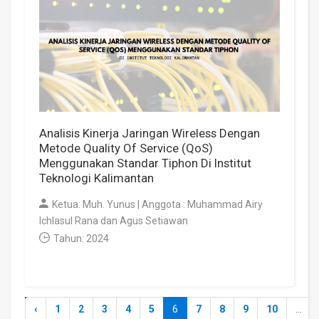
Analisis Kinerja Jaringan Wireless Dengan
Metode Quality Of Service (QoS)
Menggunakan Standar Tiphon Di Institut
Teknologi Kalimantan
Ketua: Muh. Yunus | Anggota : Muhammad Airy
Ichlasul Rana dan Agus Setiawan
Tahun: 2024
‹
1
2
3
4
5
6
7
8
9
10
...