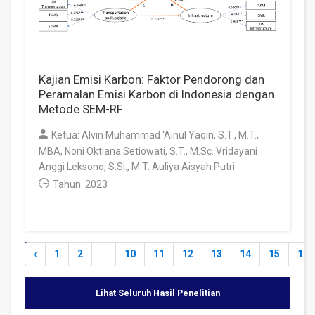
Kajian Emisi Karbon: Faktor Pendorong dan
Peramalan Emisi Karbon di Indonesia dengan
Metode SEM-RF
Ketua: Alvin Muhammad ‘Ainul Yaqin, S.T., M.T.,
MBA, Noni Oktiana Setiowati, S.T., M.Sc. Vridayani
Anggi Leksono, S.Si., M.T. Auliya Aisyah Putri
Tahun: 2023
‹
1
2
...
10
11
12
13
14
15
16
Lihat Seluruh Hasil Penelitian