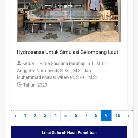
Hydrosense Untuk Simulasi Gelombang Laut
Ketua: Ir. Rima Gusriana Harahap, S.T., M.T. |
Anggota : Nurmawati, S. Kel., M.Si. dan
Muhammad Khaisar Wirawan, S.Kel., M.Si.
Tahun: 2023
‹
1
2
3
4
5
6
7
8
9
10
›
Lihat Seluruh Hasil Penelitian