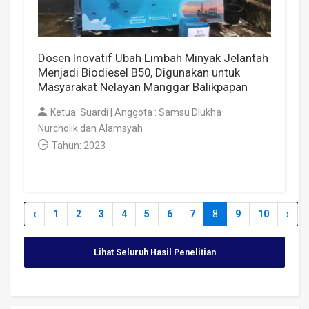
Dosen Inovatif Ubah Limbah Minyak Jelantah
Menjadi Biodiesel B50, Digunakan untuk
Masyarakat Nelayan Manggar Balikpapan
Ketua: Suardi | Anggota : Samsu Dlukha
Nurcholik dan Alamsyah
Tahun: 2023
‹
1
2
3
4
5
6
7
8
9
10
›
Lihat Seluruh Hasil Penelitian