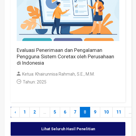
Evaluasi Penerimaan dan Pengalaman
Pengguna Sistem Coretax oleh Perusahaan
di Indonesia
Ketua: Khairunnisa Rahmah, S.E., M.M.
Tahun: 2025
‹
1
2
...
5
6
7
8
9
10
11
...
Lihat Seluruh Hasil Penelitian