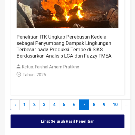
Penelitian ITK Ungkap Perebusan Kedelai
sebagai Penyumbang Dampak Lingkungan
Terbesar pada Produksi Tempe di SIKS
Berdasarkan Analisis LCA dan Fuzzy FMEA
Ketua: Faishal Arham Pratikno
Tahun: 2025
‹
1
2
3
4
5
6
7
8
9
10
...
Lihat Seluruh Hasil Penelitian