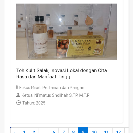
Teh Kulit Salak, Inovasi Lokal dengan Cita
Rasa dan Manfaat Tinggi
Fokus Riset: Pertanian dan Pangan
Ketua: Ni’matus Sholihah S.TP, M.T.P
Tahun: 2025
‹
1
2
...
6
7
8
9
10
11
12
...