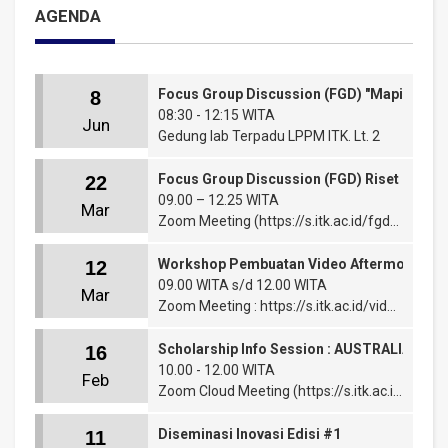
AGENDA
Focus Group Discussion (FGD) "Maping Dan
8
08:30 - 12:15 WITA
Jun
Gedung lab Terpadu LPPM ITK. Lt. 2
Focus Group Discussion (FGD) Riset Komodi
22
09.00 – 12.25 WITA
Mar
Zoom Meeting (https://s.itk.ac.id/fgd_panganpertanian)
Workshop Pembuatan Video Aftermovie KK
12
09.00 WITA s/d 12.00 WITA
Mar
Zoom Meeting : https://s.itk.ac.id/video_aftermovie
Scholarship Info Session : AUSTRALIA AW
16
10.00 - 12.00 WITA
Feb
Zoom Cloud Meeting (https://s.itk.ac.id/zoom_aas)
Diseminasi Inovasi Edisi #1
11