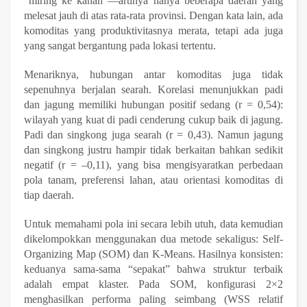
“miring ke kanan”—artinya hanya beberapa daerah yang
melesat jauh di atas rata-rata provinsi. Dengan kata lain, ada
komoditas yang produktivitasnya merata, tetapi ada juga
yang sangat bergantung pada lokasi tertentu.
Menariknya, hubungan antar komoditas juga tidak
sepenuhnya berjalan searah. Korelasi menunjukkan padi
dan jagung memiliki hubungan positif sedang (r = 0,54):
wilayah yang kuat di padi cenderung cukup baik di jagung.
Padi dan singkong juga searah (r = 0,43). Namun jagung
dan singkong justru hampir tidak berkaitan bahkan sedikit
negatif (r = –0,11), yang bisa mengisyaratkan perbedaan
pola tanam, preferensi lahan, atau orientasi komoditas di
tiap daerah.
Untuk memahami pola ini secara lebih utuh, data kemudian
dikelompokkan menggunakan dua metode sekaligus: Self-
Organizing Map (SOM) dan K-Means. Hasilnya konsisten:
keduanya sama-sama “sepakat” bahwa struktur terbaik
adalah empat klaster. Pada SOM, konfigurasi 2×2
menghasilkan performa paling seimbang (WSS relatif